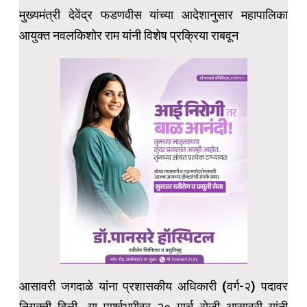
मुख्यमंत्री देवेंद्र फडणवीस यांच्या आदेशानुसार महापालिका
आयुक्त नवलकिशोर राम यांनी विशेष प्रक्रिया राबवून
आसावरी जगदाळे यांना प्रशासकीय अधिकारी (वर्ग-२) पदावर
नियुक्ती दिली. या पार्श्वभूमीवर २० मार्च रोजी आसावरी यांनी