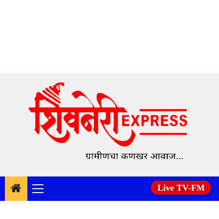
Skip
to
content
Live TV-FM
Primary
Menu