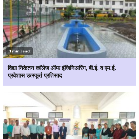
1 min read
विद्या निकेतन कॉलेज ऑफ इंजिनिअरिंग, बी.ई. व एम.ई.
प्रवेशास उत्स्फूर्त प्रतिसाद