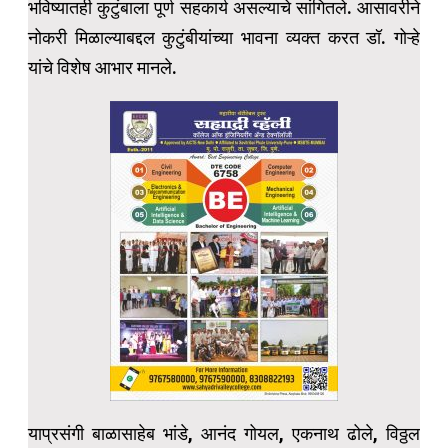
भविष्यातही कुटुंबाला पूर्ण सहकार्य असल्याचे सांगितले. आसावरीने
नोकरी मिळाल्याबद्दल कुटुंबीयांच्या भावना व्यक्त करत डॉ. गोऱ्हे
यांचे विशेष आभार मानले.
याप्रसंगी बाळासाहेब भांडे, आनंद गोयल, एकनाथ ढोले, विठ्ठल