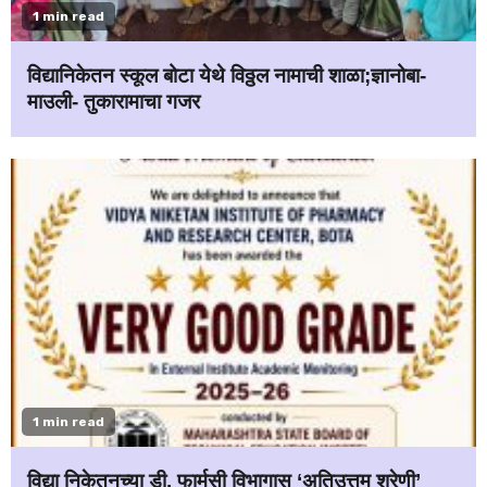
1 min read
विद्यानिकेतन स्कूल बोटा येथे विठ्ठल नामाची शाळा;ज्ञानोबा-
माउली- तुकारामाचा गजर
1 min read
विद्या निकेतनच्या डी. फार्मसी विभागास ‘अतिउत्तम श्रेणी’