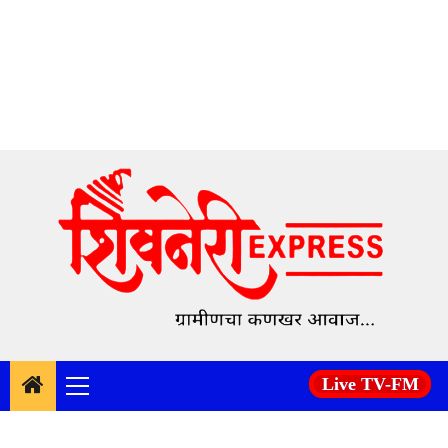
Skip
to
content
Live TV-FM
Primary
Menu