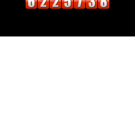
Website Designed
|
Newsphere
by AF
themes.