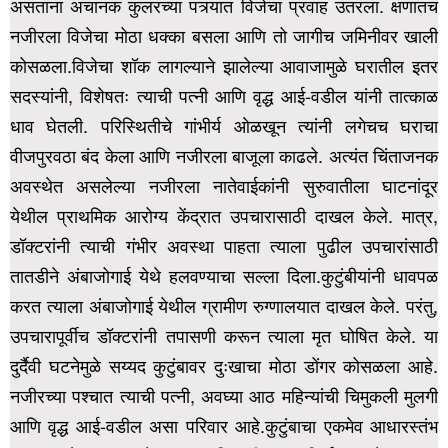
असताना अचानक कुलरच्या पत्र्यात विजेचा प्रवाह उतरला. क्षणातच
नजीरला विजेचा मोठा धक्का बसला आणि तो जागीच जमिनीवर खाली
कोसळला.विजेचा शॉक लागल्याने झालेल्या आवाजामुळे घरातील इतर
सदस्यांनी,
विशेषतः त्याची पत्नी आणि वृद्ध आई-वडील यांनी तात्काळ
धाव घेतली. परिस्थितीचे गांभीर्य ओळखून त्यांनी लगेचच घराचा
वीजपुरवठा बंद केला आणि नजीरला बाजूला काढले. अत्यंत चिंताजनक
अवस्थेत असलेल्या नजीरला नातेवाईकांनी सुरुवातीला घाटनांदूर
येथील प्राथमिक आरोग्य केंद्रात उपचारासाठी दाखल केले.
मात्र,
डॉक्टरांनी त्याची गंभीर अवस्था पाहता त्याला पुढील उपचारांसाठी
तातडीने अंबाजोगाई येथे हलवण्याचा सल्ला दिला.कुटुंबीयांनी धावपळ
करत त्याला अंबाजोगाई येथील ग्रामीण रुग्णालयात दाखल केले. परंतु,
उपचारापूर्वीच डॉक्टरांनी तपासणी करून त्याला मृत घोषित केले.
या
दुर्दैवी घटनेमुळे सय्यद कुटुंबावर दुःखाचा मोठा डोंगर कोसळला आहे.
नजीरच्या पश्चात त्याची पत्नी, अवघ्या आठ महिन्यांची चिमुकली मुलगी
आणि वृद्ध आई-वडील असा परिवार आहे.कुटुंबाचा एकमेव आधारस्तंभ