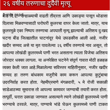
२६ वर्षीय तरुणाचा दुर्दैवी मृत्यू
1 min read
बीड दि.६:- उन्हाळ्याची वाढती तीव्रता आणि उकाड्या पासून थोडासा
दिलासा मिळवण्यासाठी घरोघरी कुलरचा वापर केला जातो. मात्र, याच
कुलरमुळे एका निष्पाप तरुणाचा अपघाती मृत्यू झाल्याची अतिशय दुःखद
घटना बीड जिल्ह्यातील घाटनांदूर येथे उघडकीस आली आहे.
नजीर
खदीर सय्यद असे या मृत पावलेल्या २६ वर्षीय तरुणाचे नाव असून, तो
आपल्या लोखंडी कुलरमध्ये पाणी भरत असताना त्याला विजेचा अतिशय
जोरदार धक्का लागला. या अनपेक्षित घटनेने संपूर्ण गावात मोठी हळहळ
व्यक्त केली जात आहे.मिळालेल्या सविस्तर माहितीनुसार,
नजीर खदीर
सय्यद हा तरुण बांधकाम मजुरीचे काम करून आपल्या कुटुंबाचा
उदरनिर्वाह करत होता. नेहमीप्रमाणे मंगळवारी, ५ मे रोजी सकाळी
साडेआठच्या सुमारास तो आपल्या कामावर जाण्याची तयारी करत होता.
तत्पूर्वी, घरात उकाडा जाणवत असल्याने त्याने लोखंडी कुलरमध्ये पाणी
भरण्याचे ठरवले.
मात्र, पाण्याचे भांडे घेऊन कुलरमध्ये पाणी टाकत