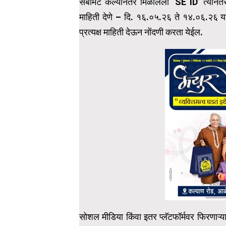
सबमिट केल्यानंतर मिळालेला ‘SE ID’ त्यानं
माहिती देणे – दि. १६.०५.२६ ते १४.०६.२६ य
प्रत्यक्ष माहिती देऊन नोंदणी करता येईल.
सोशल मीडिया किंवा इतर प्लॅटफॉर्मवर फिरणाऱ्या 