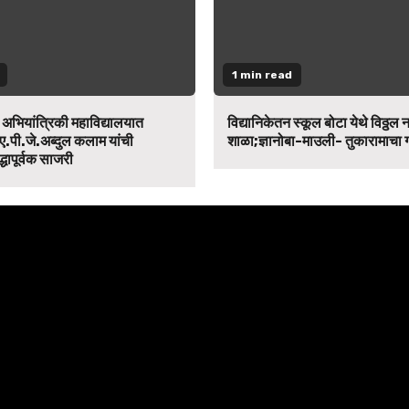
1 min read
न अभियांत्रिकी महाविद्यालयात
विद्यानिकेतन स्कूल बोटा येथे विठ्ठल 
ए.पी.जे.अब्दुल कलाम यांची
शाळा;ज्ञानोबा-माउली- तुकारामाचा
द्धापूर्वक साजरी