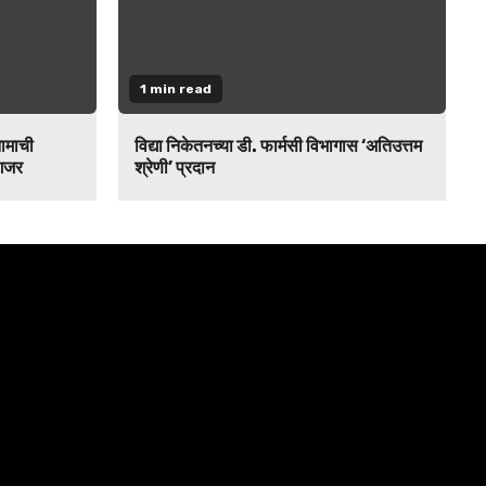
1 min read
नामाची
विद्या निकेतनच्या डी. फार्मसी विभागास ‘अतिउत्तम
 गजर
श्रेणी’ प्रदान