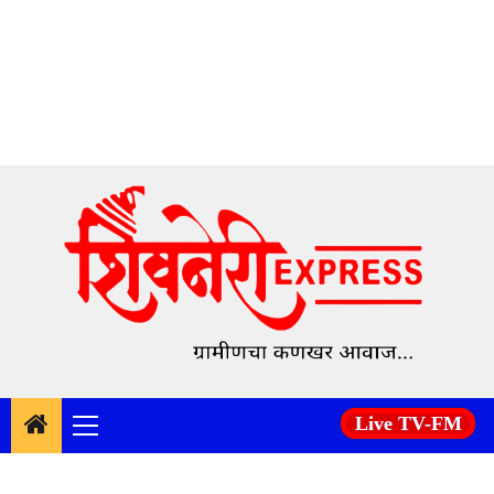
Skip
to
content
Live TV-FM
Primary
Menu