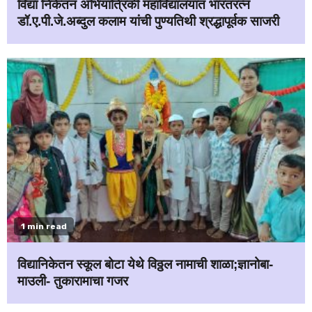
विद्या निकेतन अभियांत्रिकी महाविद्यालयात भारतरत्न
डॉ.ए.पी.जे.अब्दुल कलाम यांची पुण्यतिथी श्रद्धापूर्वक साजरी
1 min read
विद्यानिकेतन स्कूल बोटा येथे विठ्ठल नामाची शाळा;ज्ञानोबा-
माउली- तुकारामाचा गजर