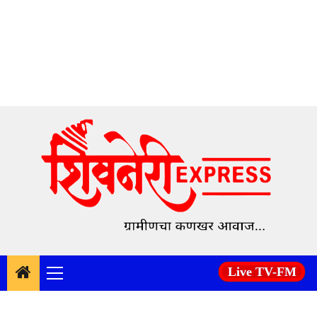
Skip
to
content
Live TV-FM
Primary
Menu