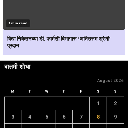
1 min read
विद्या निकेतनच्या डी. फार्मसी विभागास ‘अतिउत्तम श्रेणी’
प्रदान
बातमी शोधा
August 2026
M
T
W
T
F
S
S
1
2
3
4
5
6
7
8
9