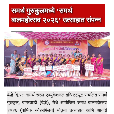
समर्थ गुरुकुलमध्ये ‘समर्थ
बालमहोत्सव २०२६’ उत्साहात संपन्न
1 min read
बेल्हे दि.९:- समर्थ रुरल एज्युकेशनल इन्स्टिट्यूट संचलित समर्थ
गुरुकुल, बांगरवाडी (बेल्हे), येथे आयोजित समर्थ बालमहोत्सव
२०२६ (वार्षिक स्नेहसंमेलन) मोठ्या उत्साहात आणि आनंदी