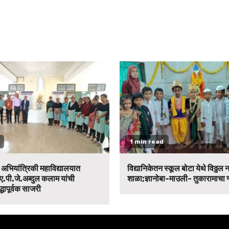
1 min read
न अभियांत्रिकी महाविद्यालयात
विद्यानिकेतन स्कूल बोटा येथे विठ्ठल 
ए.पी.जे.अब्दुल कलाम यांची
शाळा;ज्ञानोबा-माउली- तुकारामाचा
द्धापूर्वक साजरी