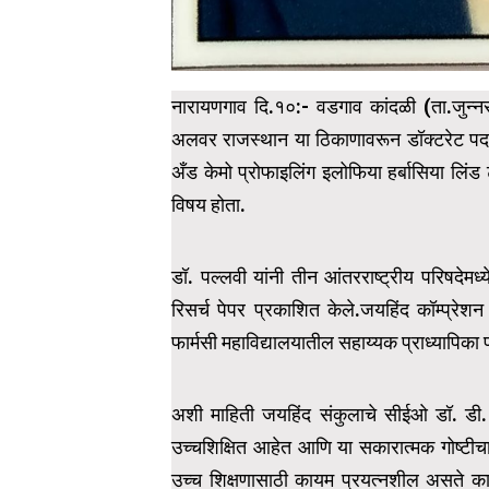
नारायणगाव दि.१०:- वडगाव कांदळी (ता.जुन्न
अलवर राजस्थान या ठिकाणावरून डॉक्टरेट पदवी
अँड केमो प्रोफाइलिंग इलोफिया हर्बासिया लिंड ट
विषय होता.
डॉ. पल्लवी यांनी तीन आंतरराष्ट्रीय परिषदेम
रिसर्च पेपर प्रकाशित केले.जयहिंद कॉम्प्रे
फार्मसी महाविद्यालयातील सहाय्यक प्राध्यापिका 
अशी माहिती जयहिंद संकुलाचे सीईओ डॉ. डी. एस
उच्चशिक्षित आहेत आणि या सकारात्मक गोष्टीचा वि
उच्च शिक्षणासाठी कायम प्रयत्नशील असते कारण शिक