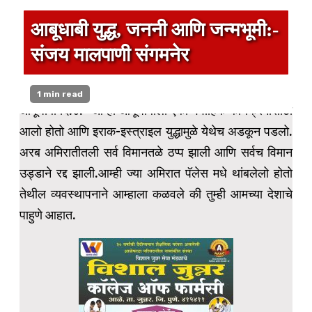
आबूधाबी युद्ध, जननी आणि जन्मभूमी:-
संजय मालपाणी संगमनेर
1 min read
आबूधाबी दि.४:- आम्ही आबूधाबीला एका वैवाहिक कार्यक्रमासाठी
आलो होतो आणि इराक-इस्त्राइल युद्धामुळे येथेच अडकून पडलो.
अरब अमिरातीतली सर्व विमानतळे ठप्प झाली आणि सर्वच विमान
उड्डाने रद्द झाली.आम्ही ज्या अमिरात पॅलेस मधे थांबलेलो होतो
तेथील व्यवस्थापनाने आम्हाला कळवले की तुम्ही आमच्या देशाचे
पाहुणे आहात.