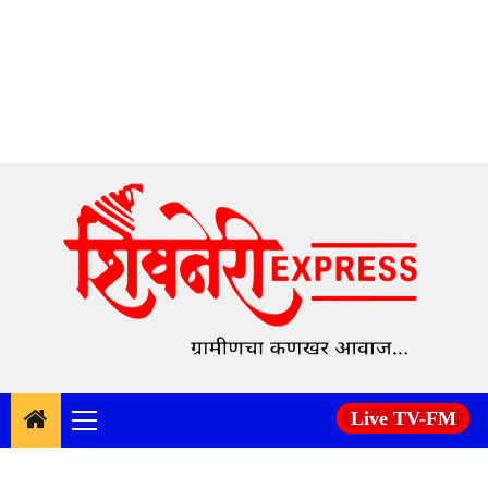
Skip
to
content
Live TV-FM
Primary
Menu