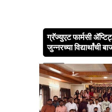
ग्रॅज्युएट फार्मसी ॲप्टिट
जुन्नरच्या विद्यार्थांची बा
1 min read