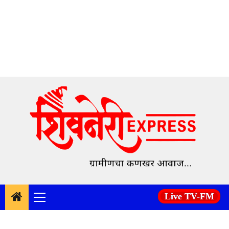
Skip
to
content
Live TV-FM
Primary
Menu