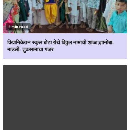
1 min read
विद्यानिकेतन स्कूल बोटा येथे विठ्ठल नामाची शाळा;ज्ञानोबा-
माउली- तुकारामाचा गजर