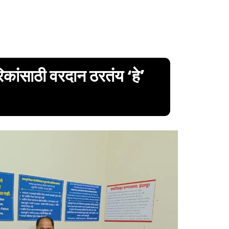
कांसाठी वरदान ठरतंय ‘हे’