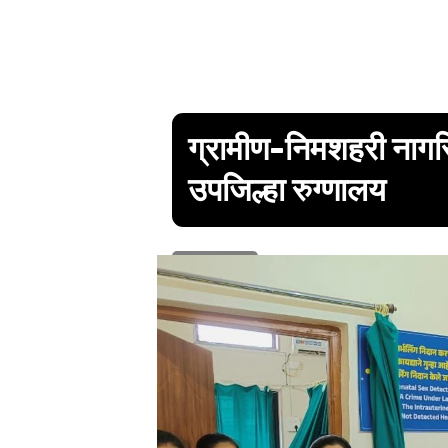
ग्रामीण-निमशहरी नागरि
उपजिल्हा रुग्णालय
1 min read