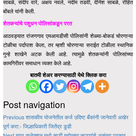
साबळे, संदीप वारे, अक्षय नवले, नदीम तडवी, दीनेश साबळे, रोहित
बोंबले यांनी केली.
शेतकऱ्यांचे पशुधन पोलिसांकडून परत
आठवड्यात रांजणगाव एमआयडीसी पोलिसांनी शेळ्या-बोकडं चोरणाऱ्या
टोळीचा पर्दापाश केला, तर म्हशी चोरणाऱ्या सराईत टोळीला स्थानिक
गुन्हे शाखेने अटक केली आहे. त्यामुळे शेतकऱ्यांनी पोलिसांच्या
कामगिरीवर समाधान व्यक्त केले आहे.
बातमी शेअर करण्यासाठी येथे क्लिक करा
Post navigation
Previous
शासकीय योजनेतील कर्ज उदिष्ट बँकांनी जानेवारी अखेर
पूर्ण करा:- जिल्हाधिकारी जितेंद्र डुडी
Next
मयूर कलेक्शन मध्ये साडी महोत्सव;साड्यांचे असंख्य प्रकार