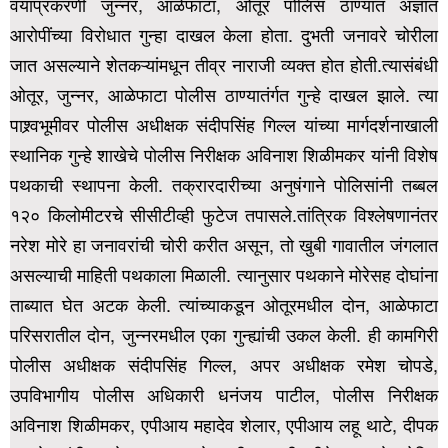
वयाप्रकरणी जुन्नर, आळेफाटा, ओतूर पोलिस ठाण्यात अज्ञात
आरोपींच्या विरोधात गुन्हा दाखल केला होता. दुभती जनावरे चोरीला
जात असल्याने शेतकऱ्यांमधून तीव्र नाराजी व्यक्त होत होती.त्यासंबंधी
ओतूर, जुन्नर, आळेफाटा पोलीस ठाण्यातंर्गत गुन्हे दाखल झाले.
त्या
पाश्र्वभूमीवर पोलीस अधीक्षक संदीपसिंह गिल्ल यांच्या मार्गदर्शनाखाली
स्थानिक गुन्हे शाखेचे पोलीस निरीक्षक अविनाश शिळीमकर यांनी विशेष
पथकाची स्थापना केली. तक्रारदारीच्या अनुषंगाने पोलिसांनी तब्बल
१२० किलोमीटरचे सीसीटीव्ही फुटेज तपासले.
तांत्रिक विश्लेषणानंतर
नरेश मोरे हा जनावरांची चोरी करीत असून, तो खुबी गावातील जंगलात
असल्याची माहिती पथकाला मिळाली. त्यानुसार पथकाने मोरेसह दोघांना
ताब्यात घेत अटक केली. त्यांच्याकडून ओतूरमधील दोन, आळेफाटा
परिसरातील दोन, जुन्नरमधील एका गुन्ह्यांची उकल केली.
ही कामगिरी
पोलीस अधीक्षक संदीपसिंह गिल्ल, अपर अधीक्षक रमेश चोपडे,
उपविभागीय पोलीस अधिकारी धनंजय पाटील, पोलीस निरीक्षक
अविनाश शिळीमकर, एपीआय महादेव शेलार, एपीआय लहू थाटे, दीपक