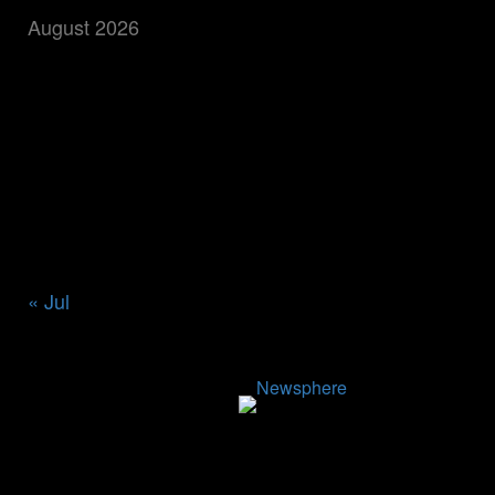
August 2026
M
T
W
T
F
S
S
1
2
3
4
5
6
7
8
9
10
11
12
13
14
15
16
17
18
19
20
21
22
23
24
25
26
27
28
29
30
31
« Jul
वाचक संख्या
Website Designed
|
Newsphere
by AF
themes.