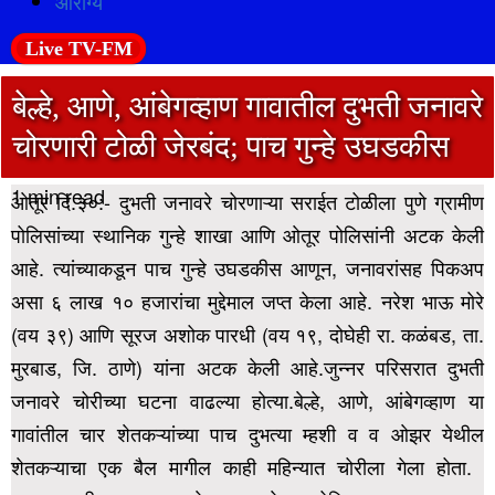
आरोग्य
Live TV-FM
बेल्हे, आणे, आंबेगव्हाण गावातील दुभती जनावरे
चोरणारी टोळी जेरबंद; पाच गुन्हे उघडकीस
1 min read
ओतूर दि.३०:- दुभती जनावरे चोरणाऱ्या सराईत टोळीला पुणे ग्रामीण
पोलिसांच्या स्थानिक गुन्हे शाखा आणि ओतूर पोलिसांनी अटक केली
आहे. त्यांच्याकडून पाच गुन्हे उघडकीस आणून, जनावरांसह पिकअप
असा ६ लाख १० हजारांचा मुद्देमाल जप्त केला आहे. नरेश भाऊ मोरे
(वय ३९) आणि सूरज अशोक पारधी
(वय १९, दोघेही रा. कळंबड, ता.
मुरबाड, जि. ठाणे) यांना अटक केली आहे.जुन्नर परिसरात दुभती
जनावरे चोरीच्या घटना वाढल्या होत्या.बेल्हे, आणे, आंबेगव्हाण या
गावांतील चार शेतकऱ्यांच्या पाच दुभत्या म्हशी व व ओझर येथील
शेतकऱ्याचा एक बैल मागील काही महिन्यात चोरीला गेला होता.