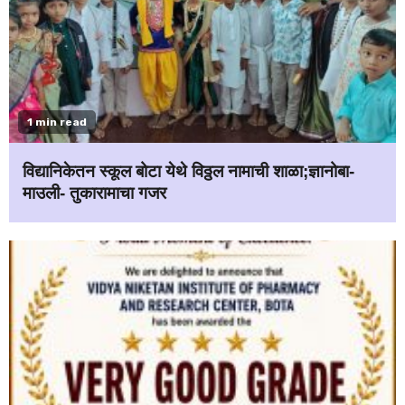
1 min read
विद्यानिकेतन स्कूल बोटा येथे विठ्ठल नामाची शाळा;ज्ञानोबा-
माउली- तुकारामाचा गजर