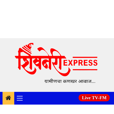
Skip
to
content
Live TV-FM
Primary
Menu