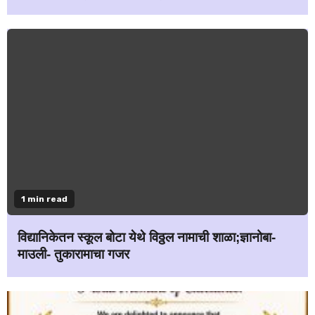
1 min read
विद्यानिकेतन स्कूल बोटा येथे विठ्ठल नामाची शाळा;ज्ञानोबा-
माउली- तुकारामाचा गजर