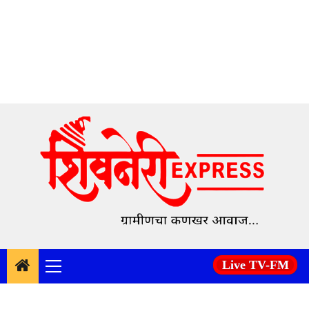
Skip
to
content
Live TV-FM
Primary
Menu