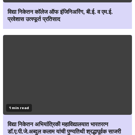
विद्या निकेतन कॉलेज ऑफ इंजिनिअरिंग, बी.ई. व एम.ई.
प्रवेशास उत्स्फूर्त प्रतिसाद
1 min read
विद्या निकेतन अभियांत्रिकी महाविद्यालयात भारतरत्न
डॉ.ए.पी.जे.अब्दुल कलाम यांची पुण्यतिथी श्रद्धापूर्वक साजरी