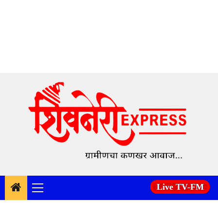
Skip
to
content
Live TV-FM
Primary
Menu