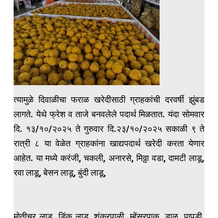
त्यामुळे दिवाळीचा फराळ खरेदीसाठी ग्राहकांची दरवर्षी झुंबड
लागते. येथे फ्रेश व ताजे बनवलेले पदार्थ मिळतात. यंदा सोमवार
दि. १३/१०/२०२५ ते गुरुवार दि.२३/१०/२०२५ सकाळी ९ ते
रात्री ८ या वेळेत ग्राहकांना खाद्यपदार्थ खरेदी करता येणार
आहेत. या मध्ये करंजी, चकली, अनारसे, मिठ्ठा वडा, दामटी लाडू,
रवा लाडू, बेसन लाडू, बुंदी लाडू,
मोतीचूर लाडू, डिंक लाडू, शंकरपाळी, म्हेंसूरपाक, डाळ, पापडी,