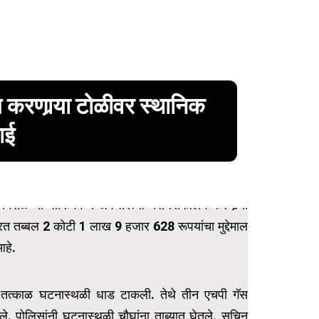
ग करणार्‍या टोळीवर स्थानिक
ाई
च्या पार्किंगमध्ये अवैधरित्या गॅस रिफिलिंग करणार्‍या
रत तब्बल 2 कोटी 1 लाख 9 हजार 628 रूपयांचा मुद्देमाल
आहे.
े तत्काळ घटनास्थळी धाड टाकली. तेथे तीन एचपी गॅस
े. पोलिसांनी घटनास्थळी चौघांना ताब्यात घेतले. सचिन