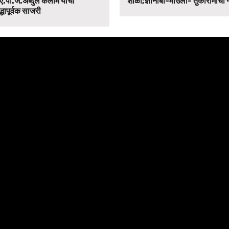
ए.पी.जे.अब्दुल कलाम यांची
शाळा;ज्ञानोबा-माउली- तुकारामाचा
द्धापूर्वक साजरी