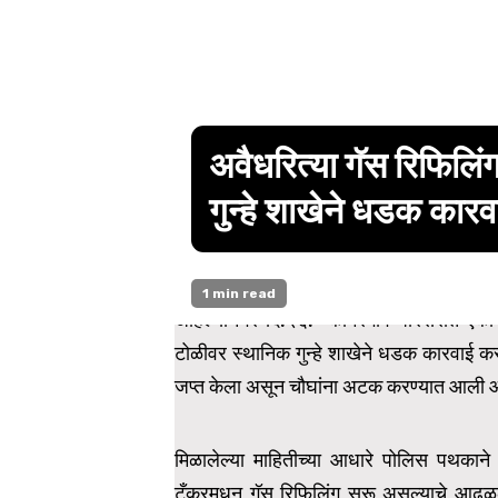
अवैधरित्या गॅस रिफिलिं
गुन्हे शाखेने धडक कारव
1 min read
अहिल्यानगर दि.२६:- कामरगाव परिसरात एका मिसळ
टोळीवर स्थानिक गुन्हे शाखेने धडक कारवाई क
जप्त केला असून चौघांना अटक करण्यात आली 
मिळालेल्या माहितीच्या आधारे पोलिस पथकान
टँकरमधून गॅस रिफिलिंग सुरू असल्याचे आढळल