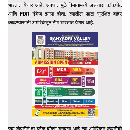
भारतात येणार आहे. अपघातामुळे विमानांमध्ये असणारा कॉकपीट
आणि FDR डॅमेज झाला होता. त्यातील डाटा सुरक्षित बाहेर
काढण्यासाठी अमेरिकेतून टीम भारतात येणार आहे.
ज्या कंपनीने हा ब्लॅक बॉक्स बनवला आहे त्या अमेरिकन कंपनीची