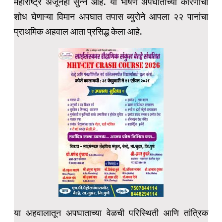
महाराष्ट्र अजूनही सुन्न आहे. या भीषण अपघाताच्या कारणांचा
शोध घेणाऱ्या विमान अपघात तपास ब्युरोने आपला २२ पानांचा
प्राथमिक अहवाल आता प्रसिद्ध केला आहे.
या अहवालातून अपघाताच्या वेळची परिस्थिती आणि तांत्रिक