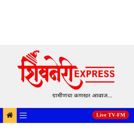
Skip
to
content
Live TV-FM
Primary
Menu