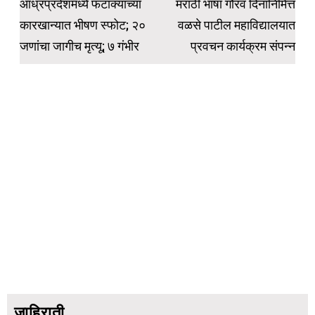
navigation
आंध्रप्रदेशमध्ये फटाक्याच्या
मराठी भाषा गौरव दिनानिमित्त
कारखान्यात भीषण स्फोट; २०
वळसे पाटील महाविद्यालयात
जणांचा जागीच मृत्यू; ७ गंभीर
प्रवचन कार्यक्रम संपन्न
जाहिराती