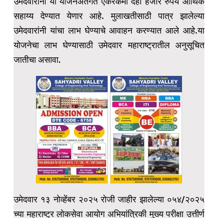
उमेदवारांना या योजनेअंतर्गत एकरकमी दहा हजार रुपये आर्थिक
सहाय्य देण्यात येणार आहे. मुलाखतीसाठी पात्र झालेल्या
उमेदवारांनी यांचा लाभ घेण्याचे आवाहन करण्यात आले आहे.या
योजनेचा लाभ घेण्यासाठी उमेदवार महाराष्ट्रातील अनुसूचित
जातीचा असावा.
उमेदवार १३ नोव्हेंबर २०२५ रोजी जाहीर झालेल्या ०५४/२०२५
च्या महाराष्ट्र लोकसेवा आयोग अभियांत्रिकी मुख्य परीक्षा उत्तीर्ण