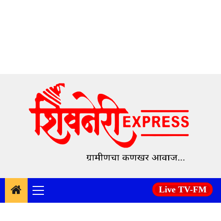
Skip
to
content
Live TV-FM
Primary
Menu