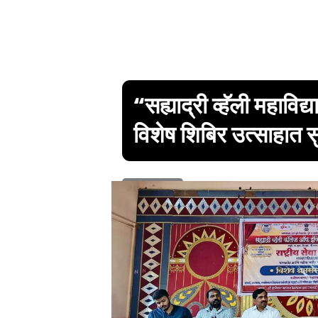
“सह्याद्री व्हॅली महाविद्
विशेष शिबिर उत्साहात स
1 min read