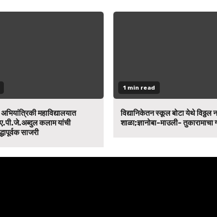
1 min read
न अभियांत्रिकी महाविद्यालयात
विद्यानिकेतन स्कूल बोटा येथे विठ्ठल 
ए.पी.जे.अब्दुल कलाम यांची
शाळा;ज्ञानोबा-माउली- तुकारामाचा
द्धापूर्वक साजरी