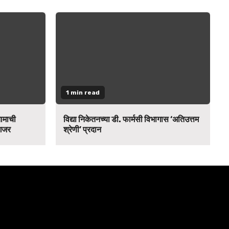
1 min read
नामाची
विद्या निकेतनच्या डी. फार्मसी विभागास ‘अतिउत्तम
 गजर
श्रेणी’ प्रदान