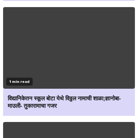
1 min read
विद्यानिकेतन स्कूल बोटा येथे विठ्ठल नामाची शाळा;ज्ञानोबा-
माउली- तुकारामाचा गजर