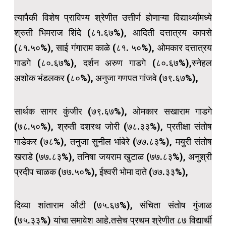
त्यापैकी विशेष प्राविण्य श्रेणीत उत्तीर्ण होणाऱ्या विद्यार्थ्यांमध्ये
श्रुती भिमराज शिंदे (८१.६७%), आदिती दत्तात्रय कापसे
(८१.५०%), साई गंगाराम काळे (८१. ५०%), ओमकार दत्तात्रय
गाडगे (८०.६७%), दर्शन अरुण गाडगे (८०.६७%),स्नेहल
अशोक भंडलकर (८०%), अनुजा गणपत गांजवे (७९.६७%),
सार्थक सागर कुंजीर (७९.६७%), ओमकार सखाराम गाडगे
(७८.५०%), श्रुती दशरथ जोरी (७८.३३%), प्रतीक्षा संतोष
गाडेकर (७८%), तनुजा सुनील भांबेरे (७७.८३%), मयुरी संतोष
खराडे (७७.८३%), तनिषा जयराम खुटाळ (७७.८३%), अनुश्री
प्रदीप चाळक (७७.५०%), ईश्वरी भोमा दाते (७७.३३%),
दिव्या शांताराम औटी (७५.६७%), संचिता संतोष गुंजाळ
(७५.३३%) यांचा समावेश आहे.तसेच प्रथम श्रेणीत ८७ विद्यार्थी