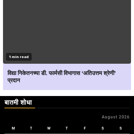
1 min read
विद्या निकेतनच्या डी. फार्मसी विभागास ‘अतिउत्तम श्रेणी’
प्रदान
बातमी शोधा
August 2026
M
T
W
T
F
S
S