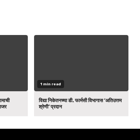
1 min read
नामाची
विद्या निकेतनच्या डी. फार्मसी विभागास ‘अतिउत्तम
 गजर
श्रेणी’ प्रदान