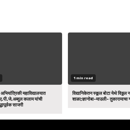
1 min read
न अभियांत्रिकी महाविद्यालयात
विद्यानिकेतन स्कूल बोटा येथे विठ्ठल 
ए.पी.जे.अब्दुल कलाम यांची
शाळा;ज्ञानोबा-माउली- तुकारामाचा
द्धापूर्वक साजरी