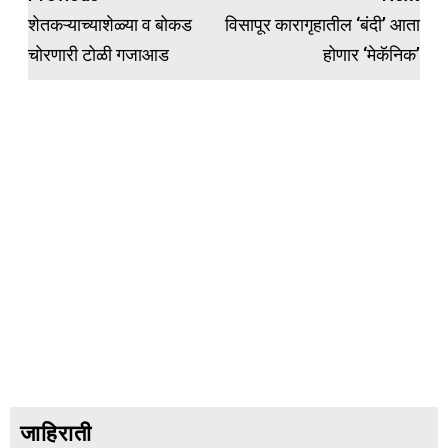
navigation
शेतकऱ्याच्याशेळ्या व बोकड
विसापूर कारागृहातील ‘बंदी’ आता
चोरणारी टोळी गजाआड
होणार ‘मेकॅनिक’
जाहिराती