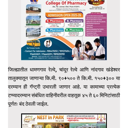
जिल्ह्यातील धामणगाव रेल्वे, चांदूर रेल्वे आणि नांदगाव खंडेश्वर
तालुक्यातून जाणाऱ्या कि.मी. ९०+५०० ते कि.मी. १५०+३०० या
दरम्यान ही गॅन्ट्री उभारली जाणार आहे. या कामाच्या प्रत्येक
टप्प्यादरम्यान संबंधित वाहिनीवरील वाहतूक ४५ ते ६० मिनिटांसाठी
पूर्णतः बंद ठेवली जाईल.