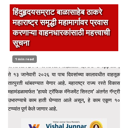
हिंदुहृदयसम्राट बाळासाहेब ठाकरे
महाराष्ट्र समृद्धी महामार्गावर प्रवास
करणाऱ्या वाहनधारकांसाठी महत्त्वाची
सूचना
1 min read
अमरावती दि.१०:- अमरावती जिल्ह्यातील महामार्गाच्या पट्ट्यात ९
ते १३ जानेवारी २०२६ या पाच दिवसांच्या कालावधीत वाहतूक
तात्पुरती थांबवण्यात येणार आहे. महाराष्ट्र राज्य रस्ते विकास
महामंडळामार्फत ‘हायवे ट्रॅफिक मॅनेजमेंट सिस्टम’ अंतर्गत गॅन्ट्री
उभारण्याचे काम हाती घेण्यात आले असून, हे काम एकूण १०
टप्प्यांत पूर्ण केले जाणार आहे.