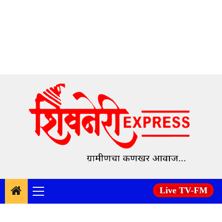
Skip
to
content
Live TV-FM
Primary
Menu