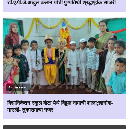
डॉ.ए.पी.जे.अब्दुल कलाम यांची पुण्यतिथी श्रद्धापूर्वक साजरी
1 min read
विद्यानिकेतन स्कूल बोटा येथे विठ्ठल नामाची शाळा;ज्ञानोबा-
माउली- तुकारामाचा गजर