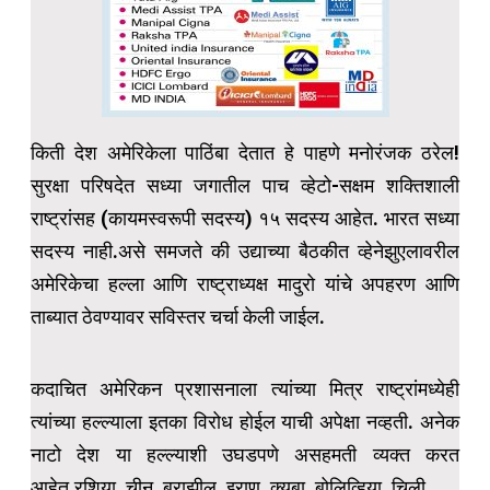
किती देश अमेरिकेला पाठिंबा देतात हे पाहणे मनोरंजक ठरेल!
सुरक्षा परिषदेत सध्या जगातील पाच व्हेटो-सक्षम शक्तिशाली
राष्ट्रांसह (कायमस्वरूपी सदस्य) १५ सदस्य आहेत. भारत सध्या
सदस्य नाही.असे समजते की उद्याच्या बैठकीत व्हेनेझुएलावरील
अमेरिकेचा हल्ला आणि राष्ट्राध्यक्ष मादुरो यांचे अपहरण आणि
ताब्यात ठेवण्यावर सविस्तर चर्चा केली जाईल.
कदाचित अमेरिकन प्रशासनाला त्यांच्या मित्र राष्ट्रांमध्येही
त्यांच्या हल्ल्याला इतका विरोध होईल याची अपेक्षा नव्हती. अनेक
नाटो देश या हल्ल्याशी उघडपणे असहमती व्यक्त करत
आहेत.रशिया, चीन, ब्राझील, इराण, क्युबा, बोलिव्हिया, चिली,