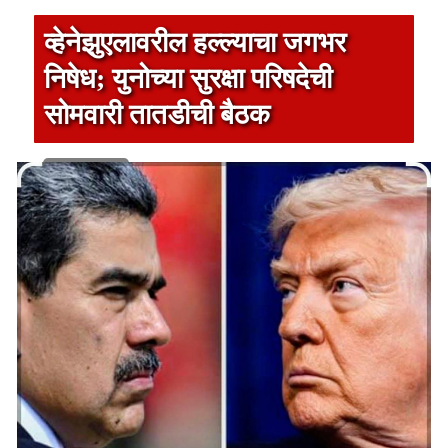
व्हेनेझुएलावरील हल्ल्याचा जगभर
निषेध; युनोच्या सुरक्षा परिषदेची
सोमवारी तातडीची बैठक
1 min read