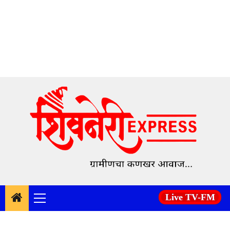
Skip
to
content
Live TV-FM
Primary
Menu