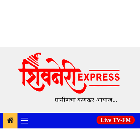
Skip
to
content
Live TV-FM
Primary
Menu