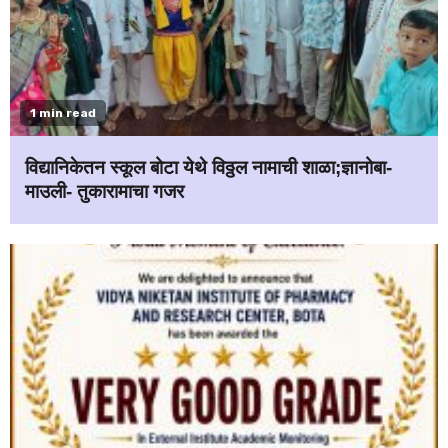
1 min read
विद्यानिकेतन स्कूल बोटा येथे विठ्ठल नामाची शाळा;ज्ञानोबा-
माउली- तुकारामाचा गजर