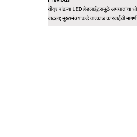
Post
navigation
तीव्र पांढऱ्या LED हेडलाईट्समुळे अपघातांचा ध
वाढला; मुख्यमंत्र्यांकडे तात्काळ कारवाईची मागण