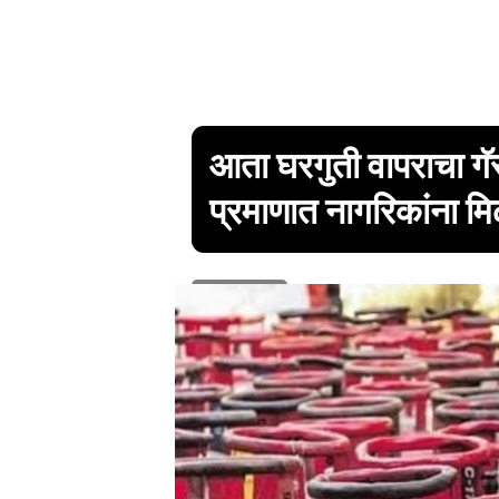
आता घरगुती वापराचा गॅ
प्रमाणात नागरिकांना मि
1 min read