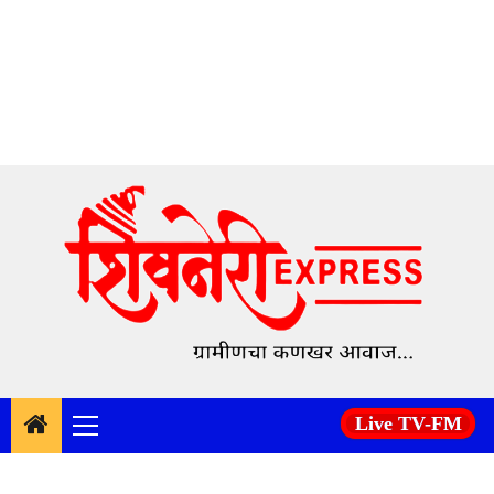
Skip
to
content
Live TV-FM
Primary
Menu