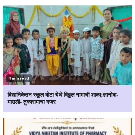
1 min read
विद्यानिकेतन स्कूल बोटा येथे विठ्ठल नामाची शाळा;ज्ञानोबा-
माउली- तुकारामाचा गजर