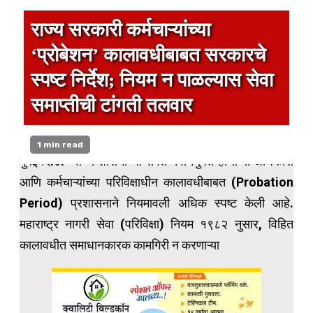
राज्य सरकारी कर्मचाऱ्यांच्या
‘प्रोबेशन’ कालावधीबाबत सरकारचे
स्पष्ट निर्देश; नियम न पाळल्यास सेवा
समाप्तीची टांगती तलवार
1 min read
मुंबई दि.८:- राज्य शासनाच्या सेवेत नवनियुक्त होणाऱ्या अधिकारी
आणि कर्मचाऱ्यांच्या परिविक्षाधीन कालावधीबाबत (Probation
Period) प्रशासनाने नियमावली अधिक स्पष्ट केली आहे.
महाराष्ट्र नागरी सेवा (परिविक्षा) नियम १९८२ नुसार, विहित
कालावधीत समाधानकारक कामगिरी न करणाऱ्या