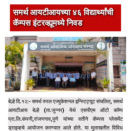
समर्थ आयटीआयच्या ४६ विद्यार्थ्यांची
कॅम्पस इंटरव्ह्यूमध्ये निवड
1 min read
बेल्हे दि.१२:- समर्थ रुरल एज्युकेशनल इन्स्टिट्यूट संचलित, समर्थ
आयटीआय बेल्हे (ता.जुन्नर) येथे एसपीएम ऑटो कॉम्प
प्रा.लि.कंपनी,रांजणगाव,पुणे यांच्या वतीने कॅम्पस प्लेसमेंट
ड्राइव्हचे आयोजन करण्यात आले होते. या मुलाखतीत विविध