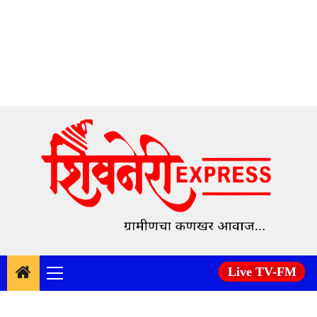
Skip
to
content
Live TV-FM
Primary
Menu