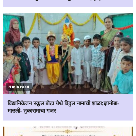
1 min read
विद्यानिकेतन स्कूल बोटा येथे विठ्ठल नामाची शाळा;ज्ञानोबा-
माउली- तुकारामाचा गजर