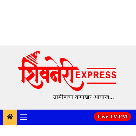
Skip
to
content
Live TV-FM
Primary
Menu