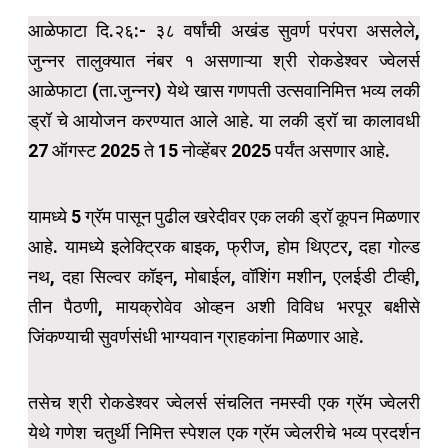
आळेफाटा दि.२६:- ३८ वर्षांची अखंड सुवर्ण परंपरा असलेले,
जुन्नर तालुक्यात नंबर १ असणाऱ्या श्री रोकडेश्वर ज्वेलर्स
आळेफाटा (ता.जुन्नर) येथे खास गणपती उत्सवानिमित्त भव्य लकी
ड्रॉ चे आयोजन करण्यात आले आहे. या लकी ड्रॉ चा कालावधी
27 ऑगस्ट 2025 ते 15 नोव्हेंबर 2025 पर्यंत असणार आहे.
यामध्ये 5 ग्रॅम पासून पुढील खरेदीवर एक लकी ड्रॉ कूपन मिळणार
आहे. यामध्ये इलेक्ट्रिक बाइक, फ्रीज, होम थिएटर, दहा गोल्ड
नथ, दहा सिल्वर कॉइन, मोबाईल, वॉशिंग मशीन, एलईडी टीव्ही,
तीन पैठणी, मायक्रोवेव ओव्हन अशी विविध भरपूर बक्षीसे
जिंकण्याची सुवर्णसंधी भाग्यवान ग्राहकांना मिळणार आहे.
तसेच श्री रोकडेश्वर ज्वेलर्स संचलित नमस्वी एक ग्रॅम ज्वेलरी
येथे गणेश चतुर्थी निमित्त स्पेशल एक ग्रॅम ज्वेलरीचे भव्य प्रदर्शन