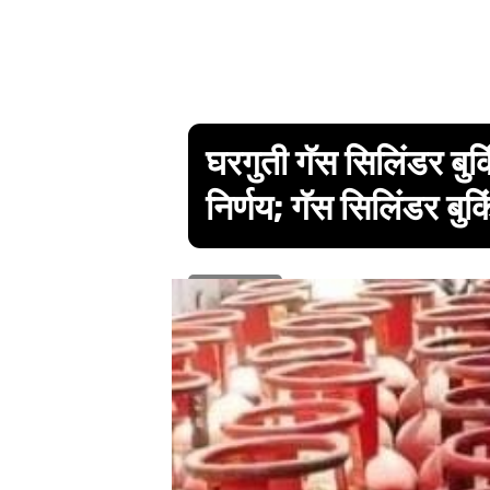
घरगुती गॅस सिलिंडर बुक
निर्णय; गॅस सिलिंडर बु
1 min read