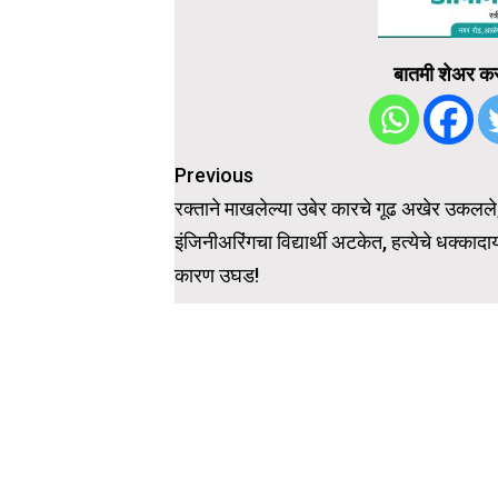
बातमी शेअर कर
Post
Previous
navigation
रक्ताने माखलेल्या उबेर कारचे गूढ अखेर उकलले
इंजिनीअरिंगचा विद्यार्थी अटकेत, हत्येचे धक्काद
कारण उघड!