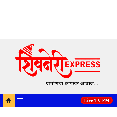
Skip
to
content
Live TV-FM
Primary
Menu