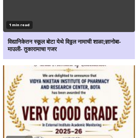
1 min read
विद्यानिकेतन स्कूल बोटा येथे विठ्ठल नामाची शाळा;ज्ञानोबा-
माउली- तुकारामाचा गजर