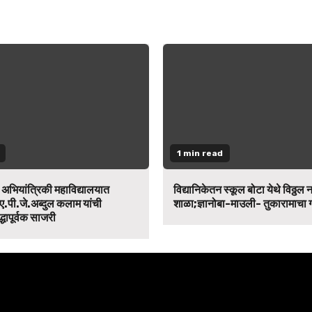
1 min read
न अभियांत्रिकी महाविद्यालयात
विद्यानिकेतन स्कूल बोटा येथे विठ्ठल 
ए.पी.जे.अब्दुल कलाम यांची
शाळा;ज्ञानोबा-माउली- तुकारामाचा
द्धापूर्वक साजरी