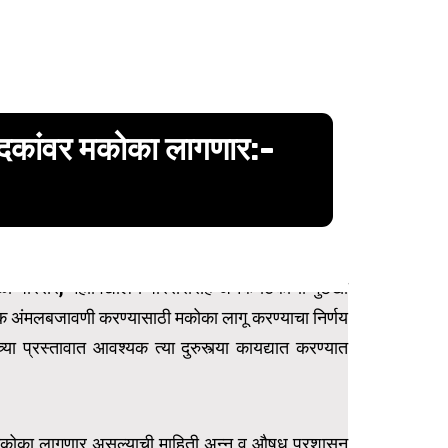
्पादकांवर मकोका लागणार:-
शाळा परिसर, महाविद्यालय परिसरांसह अनेक ठिकाणी गुटखा
कडक अंमलबजावणी करण्यासाठी मकोका लागू करण्याचा निर्णय
ा प्रस्तावात आवश्यक त्या दुरुस्त्या कायद्यात करण्यात
ांवर मकोका लागणार असल्याची माहिती अन्न व औषध प्रशासन