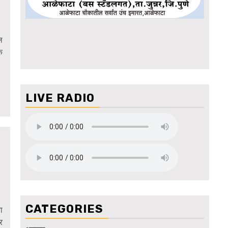
ल
क
LIVE RADIO
CATEGORIES
ा
र