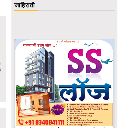
जाहिराती
ा
व