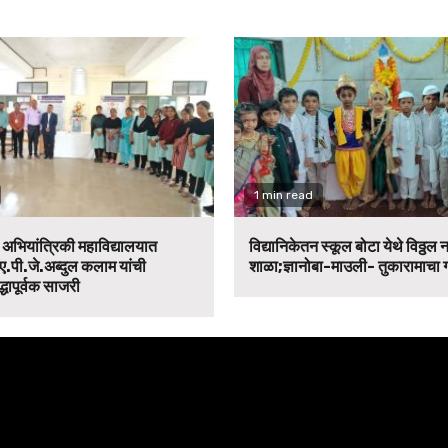
1 min read
न अभियांत्रिकी महाविद्यालयात
विद्यानिकेतन स्कूल बोटा येथे विठ्ठल 
ए.पी.जे.अब्दुल कलाम यांची
शाळा;ज्ञानोबा-माउली- तुकारामाचा
द्धापूर्वक साजरी