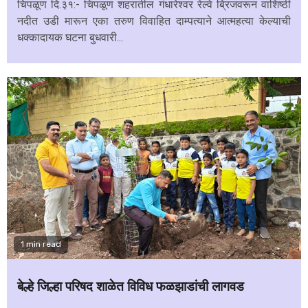
चिपळूण दि.३१:- चिपळूण शहरातील गंधारेश्वर रेल्वे ब्रिजवरून वाशिष्ठी
नदीत उडी मारून एका तरुण विवाहित दाम्पत्याने आत्महत्या केल्याची
धक्कादायक घटना बुधवारी...
1 min read
बेल्हे जिल्हा परिषद शाळेत विविध फळझाडांची लागवड