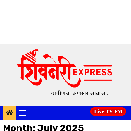
Skip
to
content
Live TV-FM
Primary
Menu
Month:
July 2025