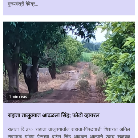
मुख्यमंत्री देवेंद्र...
1 min read
राहाता तालुक्यात आढळला सिंह; फोटो व्हायरल
राहाता दि.३१:- राहाता तालुक्यातील राहाता-पिंपळवाडी शिवारात अनिल
सदाफळ यांच्या पेरूच्या बागेत सिंह आढळून आल्याने एकच खळबळ