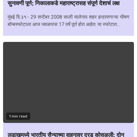
सुनावणी पूर्ण; निकालाकडे महाराष्ट्रासह संपूर्ण देशाचं लक्ष
मुंबई दि.३१:- 29 सप्टेंबर 2008 साली मालेगाव शहर हादरवणाऱ्या भीषण
बॉम्बस्फोटाला आज जवळपास 17 वर्षं पूर्ण होत आहेत. या स्फोटात...
1 min read
लडाखमध्ये भारतीय सैन्याच्या वाहनावर दरड कोसळली; दोन