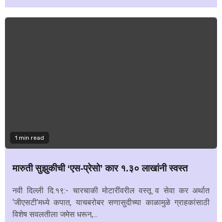
1 min read
मारुती सुझुकीची ‘एस-प्रेसो’ कार १.३० लाखांनी स्वस्त
नवी दिल्ली दि.१९:- चारचाकी मोटारींवरील वस्तू व सेवा कर अर्थात
‘जीएसटी’मध्ये कपात, याचबरोबर सणासुदीच्या काळामुळे ग्राहकांसाठी
विशेष सवलतीला जमेस धरून,...