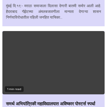
मुंबई दि.१९:- मराठा समाजाला दिलासा देणारी बातमी समोर आली आहे.
हैदराबाद गॅझेटच्या अंमलबजावणीला मान्यता देणाऱ्या शासन
निर्णयाविरोधातील पहिली जनहित याचिका...
1 min read
समर्थ अभियांत्रिकी महाविद्यालयात अविष्कार पोस्टर्स स्पर्धा