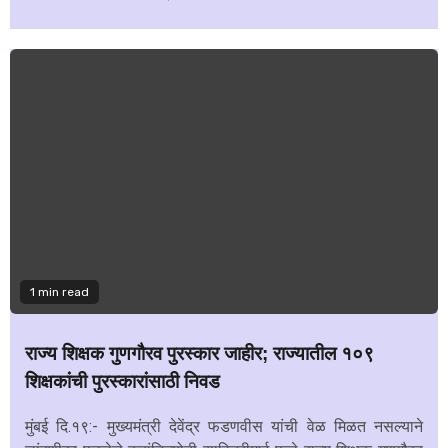
1 min read
राज्य शिक्षक गुणगौरव पुरस्कार जाहीर; राज्यातील १०९
शिक्षकांची पुरस्कारांसाठी निवड
मुंबई दि.१९:- मुख्यमंत्री देवेंद्र फडणवीस यांची वेळ मिळत नसल्याने