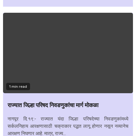
1 min read
राज्यात जिल्हा परिषद निवडणुकांचा मार्ग मोकळा
नागपूर दि.१९:- राज्यात यंदा जिल्हा परिषदेच्या निवडणुकांमध्ये
सर्कलनिहाय आरक्षणासाठी चक्राकार पद्धत लागू होणार नसून नव्यानेच
आरक्षण निघणार आहे. मात्र, राज्य...