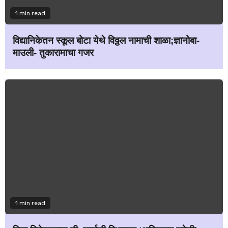
1 min read
विद्यानिकेतन स्कूल बोटा येथे विठ्ठल नामाची शाळा;ज्ञानोबा-
माउली- तुकारामाचा गजर
1 min read