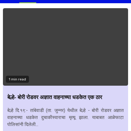
1 min read
बेल्हे- बोरी रोडवर अज्ञात वाहनाच्या धडकेत एक ठार
बेल्हे दि.१९:- तांबेवाडी (ता. जुन्नर) येथील बेल्हे - बोरी रोडवर अज्ञात
वाहनाच्या धडकेत दुचाकीस्वाराचा मृत्यू झाला. याबाबत आळेफाटा
पोलिसांनी दिलेली...