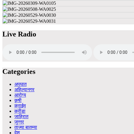
Live Radio
Categories
अपघात
अहिल्यानगर
आरोग्य
कृषी
क्राईम
क्रीडा
जाहिरात
जुन्नर
ताज्या बातम्या
देश