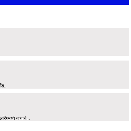
ँड...
िंगमध्ये नव्याने...