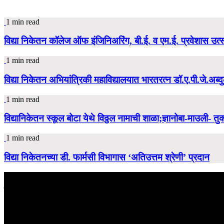
1 min read
विद्या निकेतन कॉलेज ऑफ इंजिनिअरिंग, बी.ई. व एम.ई. प्रवेशास उत्स्
1 min read
विद्या निकेतन अभियांत्रिकी महाविद्यालयात भारतरत्न डॉ.ए.पी.जे.अब्दु
1 min read
विद्यानिकेतन स्कूल बोटा येथे विठ्ठल नामाची शाळा;ज्ञानोबा-माउली- त
1 min read
विद्या निकेतनच्या डी. फार्मसी विभागास ‘अतिउत्तम श्रेणी’ प्रदान
बातमी शोधा
September 2025
M
T
W
T
F
S
S