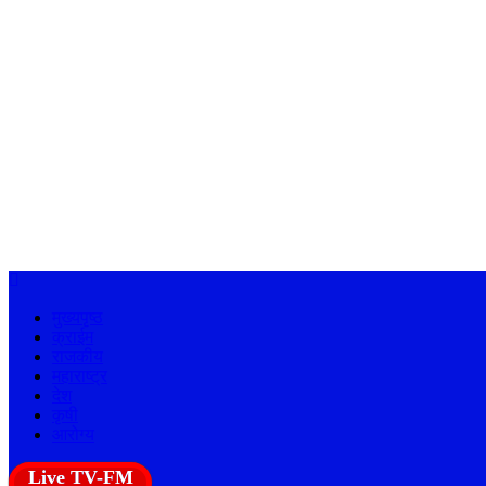
मुख्यपृष्ठ
क्राईम
राजकीय
महाराष्ट्र
देश
कृषी
आरोग्य
Live TV-FM