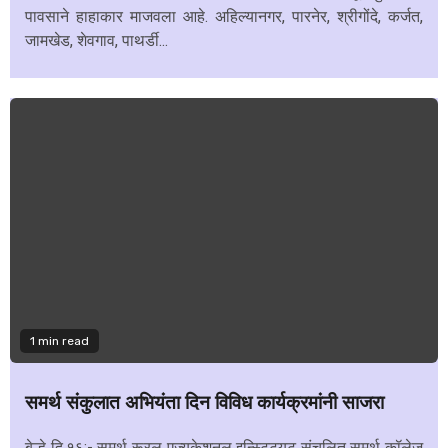
पावसाने हाहाकार माजवला आहे. अहिल्यानगर, पारनेर, श्रीगोंदे, कर्जत,
जामखेड, शेवगाव, पाथर्डी...
1 min read
समर्थ संकुलात अभियंता दिन विविध कार्यक्रमांनी साजरा
बेल्हे दि.१६:- समर्थ रूरल एज्युकेशनल इन्स्टिट्यूट संचलित समर्थ कॉलेज