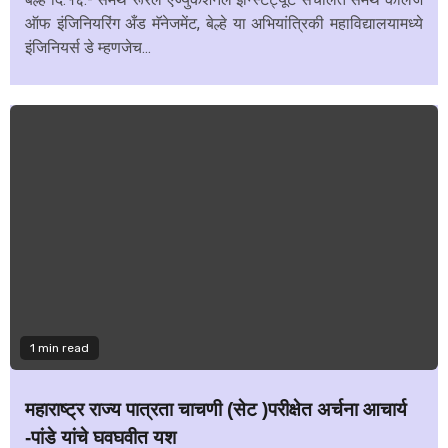
ऑफ इंजिनियरिंग अँड मॅनेजमेंट, बेल्हे या अभियांत्रिकी महाविद्यालयामध्ये
इंजिनियर्स डे म्हणजेच...
1 min read
महाराष्ट्र राज्य पात्रता चाचणी (सेट )परीक्षेत अर्चना आचार्य
-पांडे यांचे घवघवीत यश