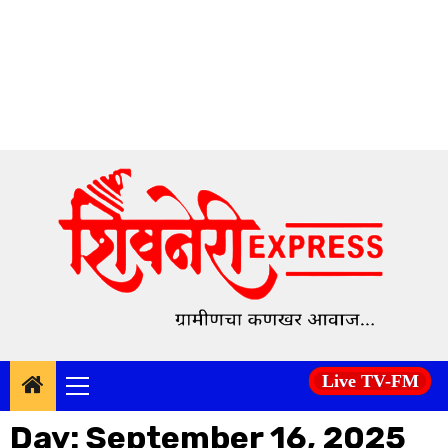
Skip
to
content
Live TV-FM
Primary
Menu
Day:
September 16, 2025