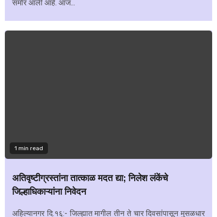
समोर आली आहे. आज...
1 min read
अतिवृष्टीग्रस्तांना तात्काळ मदत द्या; निलेश लंकेंचे
जिल्हाधिकाऱ्यांना निवेदन
अहिल्यानगर दि.१६:- जिल्ह्यात मागील तीन ते चार दिवसांपासून मुसळधार