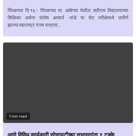
पिंपळगाव दि.१६:- पिंपळगाव ता. आंबेगाव येथील श्रीराम विद्यालयाच्या
शिक्षिका अर्चना संतोष आचार्य -पांडे या सेट परीक्षेमध्ये उत्तीर्ण
झाल्या.महाराष्ट्र राज्य पात्रता...
1 min read
आणे विविध कार्यकारी सोसायटीच्या सभासदांना ९ टक्के