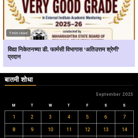
1 min read
विद्या निकेतनच्या डी. फार्मसी विभागास ‘अतिउत्तम श्रेणी’
प्रदान
बातमी शोधा
September 2025
M
T
W
T
F
S
S
1
2
3
4
5
6
7
8
9
10
11
12
13
14