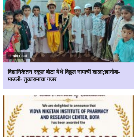
1 min read
विद्यानिकेतन स्कूल बोटा येथे विठ्ठल नामाची शाळा;ज्ञानोबा-
माउली- तुकारामाचा गजर