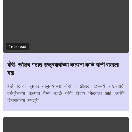
1 min read
बोरी- खोडद गटात राष्ट्रवादीच्या कल्पना काळे यांनी राखला
गड
बेल्हे दि.९:- जुन्नर तालुक्याच्या बोरी - खोडद गटामध्ये राष्ट्रवादी
काँग्रेसच्या कल्पना वैभव काळे यांनी विजय मिळवला आहे. त्यांनी
शिवसेनेच्या जयश्री...