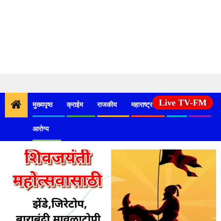
Skip
to
Live TV-FM
content
मुख्यपृष्ठ
क्राईम
राजकीय
महाराष्ट्र
देश
कृषी
Day:
February 10, 2026
आरोग्य