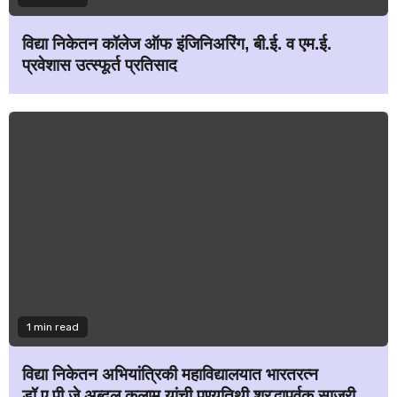
विद्या निकेतन कॉलेज ऑफ इंजिनिअरिंग, बी.ई. व एम.ई.
प्रवेशास उत्स्फूर्त प्रतिसाद
1 min read
विद्या निकेतन अभियांत्रिकी महाविद्यालयात भारतरत्न
डॉ.ए.पी.जे.अब्दुल कलाम यांची पुण्यतिथी श्रद्धापूर्वक साजरी