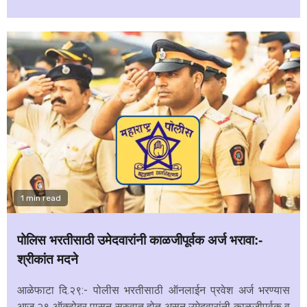
1 min read
पोलिस भरतीसाठी उमेदवारांनी काळजीपूर्वक अर्ज भरावा:-
श्रीकांत मदने
आळेफाटा दि.२९:- पोलीस भरतीसाठी ऑनलाईन प्रवेश अर्ज भरण्यास
आज २९ ऑक्टोबर पासून सुरुवात होत असून उमेदवारांनी काळजीपूर्वक व