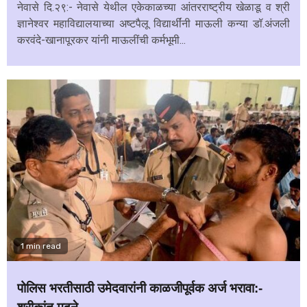
नेवासे दि.२९:- नेवासे येथील एकेकाळच्या आंतरराष्ट्रीय खेळाडू व श्री
ज्ञानेश्वर महाविद्यालयाच्या अष्टपैलू विद्यार्थींनी माऊली कन्या डॉ.अंजली
करवंदे-खानापूरकर यांनी माऊलींची कर्मभूमी...
1 min read
पोलिस भरतीसाठी उमेदवारांनी काळजीपूर्वक अर्ज भरावा:-