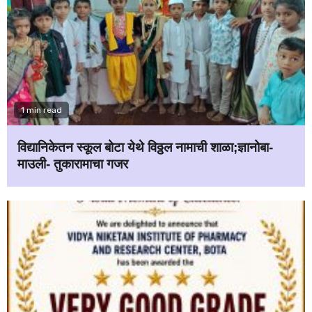
1 min read
विद्यानिकेतन स्कूल बोटा येथे विठ्ठल नामाची शाळा;ज्ञानोबा-
माउली- तुकारामाचा गजर