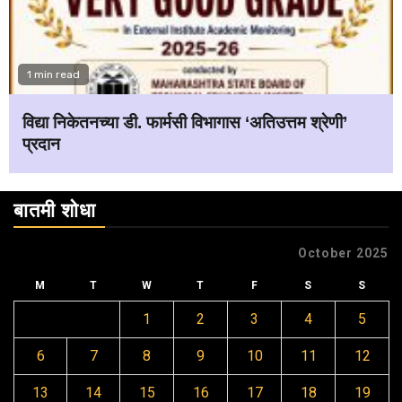
1 min read
विद्या निकेतनच्या डी. फार्मसी विभागास ‘अतिउत्तम श्रेणी’
प्रदान
बातमी शोधा
October 2025
M
T
W
T
F
S
S
1
2
3
4
5
6
7
8
9
10
11
12
13
14
15
16
17
18
19